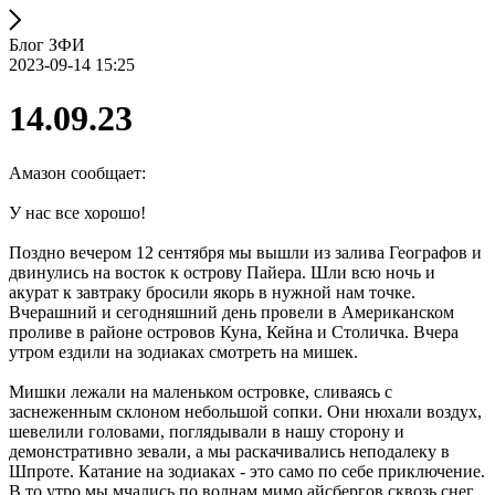
Блог ЗФИ
2023-09-14 15:25
14.09.23
Амазон сообщает:
У нас все хорошо!
Поздно вечером 12 сентября мы вышли из залива Географов и
двинулись на восток к острову Пайера. Шли всю ночь и
акурат к завтраку бросили якорь в нужной нам точке.
Вчерашний и сегодняшний день провели в Американском
проливе в районе островов Куна, Кейна и Столичка. Вчера
утром ездили на зодиаках смотреть на мишек.
Мишки лежали на маленьком островке, сливаясь с
заснеженным склоном небольшой сопки. Они нюхали воздух,
шевелили головами, поглядывали в нашу сторону и
демонстративно зевали, а мы раскачивались неподалеку в
Шпроте. Катание на зодиаках - это само по себе приключение.
В то утро мы мчались по волнам мимо айсбергов сквозь снег