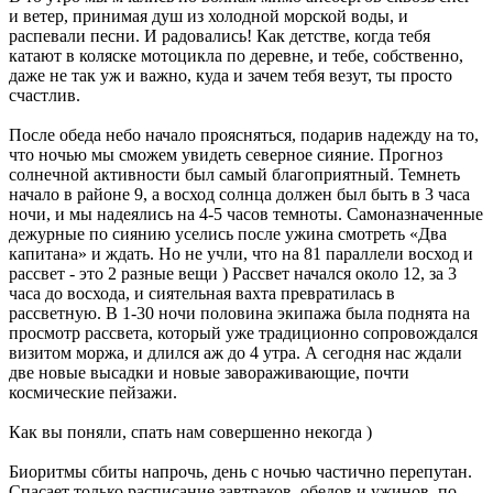
и ветер, принимая душ из холодной морской воды, и
распевали песни. И радовались! Как детстве, когда тебя
катают в коляске мотоцикла по деревне, и тебе, собственно,
даже не так уж и важно, куда и зачем тебя везут, ты просто
счастлив.
После обеда небо начало проясняться, подарив надежду на то,
что ночью мы сможем увидеть северное сияние. Прогноз
солнечной активности был самый благоприятный. Темнеть
начало в районе 9, а восход солнца должен был быть в 3 часа
ночи, и мы надеялись на 4-5 часов темноты. Самоназначенные
дежурные по сиянию уселись после ужина смотреть «Два
капитана» и ждать. Но не учли, что на 81 параллели восход и
рассвет - это 2 разные вещи ) Рассвет начался около 12, за 3
часа до восхода, и сиятельная вахта превратилась в
рассветную. В 1-30 ночи половина экипажа была поднята на
просмотр рассвета, который уже традиционно сопровождался
визитом моржа, и длился аж до 4 утра. А сегодня нас ждали
две новые высадки и новые завораживающие, почти
космические пейзажи.
Как вы поняли, спать нам совершенно некогда )
Биоритмы сбиты напрочь, день с ночью частично перепутан.
Спасает только расписание завтраков, обедов и ужинов, по